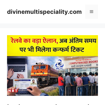
Skip
to
divinemultispeciality.com
Menu
content